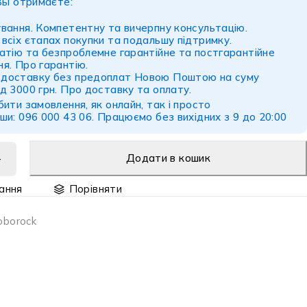
Вы отримаєте:
ування. Компетентну та вичерпну консультацію.
всіх єтапах покупки та подальшу підтримку.
натію та безпроблемне гарантійне та постгарантійне
ня.
Про гарантію
.
 доставку без предоплат Новою Поштою на суму
д 3000 грн.
Про доставку
та
оплату
.
ити замовлення, як онлайн, так і просто
и: 096 000 43 06. Працюємо без вихідних з 9 до 20:00
Додати в кошик
Порівняти
oborock