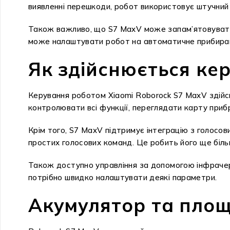
виявленні перешкоди, робот використовує штучний 
Також важливо, що S7 MaxV може запам’ятовувати 
може налаштувати робот на автоматичне прибирання
Як здійснюється ке
Керування роботом Xiaomi Roborock S7 MaxV здійс
контролювати всі функції, переглядати карту при
Крім того, S7 MaxV підтримує інтеграцію з голосо
простих голосових команд. Це робить його ще більш
Також доступно управління за допомогою інфраче
потрібно швидко налаштувати деякі параметри.
Акумулятор та площ