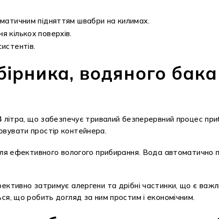
оматичним підняттям швабри на килимах.
я кількох поверхів.
истентів.
рника, водяного бака 
4 літра, що забезпечує тривалий безперервний процес при
овувати простір контейнера.
для ефективного вологого прибирання. Вода автоматично п
ективно затримує алергени та дрібні частинки, що є важли
ся, що робить догляд за ним простим і економічним.