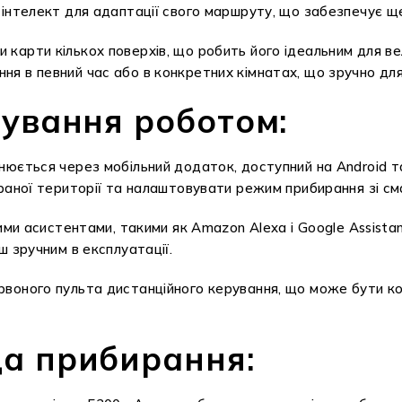
інтелект для адаптації свого маршруту, що забезпечує ще
карти кількох поверхів, що робить його ідеальним для ве
 в певний час або в конкретних кімнатах, що зручно для
рування роботом:
нюється через мобільний додаток, доступний на Android т
браної території та налаштовувати режим прибирання зі с
вими асистентами, такими як Amazon Alexa і Google Assist
 зручним в експлуатації.
рвоного пульта дистанційного керування, що може бути к
а прибирання: