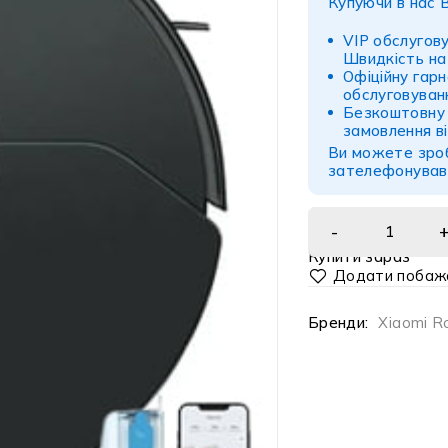
Купуючи в нас 
VIP обслугов
Швидкість на 
Офіційну гар
обслуговуван
Безкоштовну
замовлення ві
Ви можете зроб
зателефонувавш
Купити зараз
Бренди:
Xiaomi R