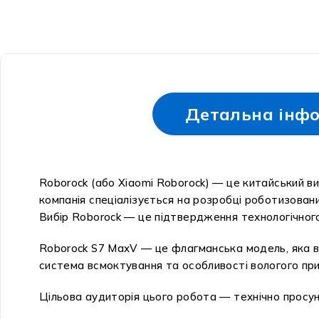
Детальна інфо
Roborock (або Xiaomi Roborock) — це китайський ви
компанія спеціалізується на розробці роботизован
Вибір Roborock — це підтвердження технологічного
Roborock S7 MaxV — це флагманська модель, яка ві
система всмоктування та особливості вологого пр
Цільова аудиторія цього робота — технічно просун