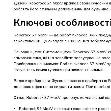
Дизайн Roborock S7 MaxV вражає своїм сучасним в
роблять його стильним доповненням для будь-якої 
Ключові особливості
Roborock S7 MaxV — це робот пилосос, який поєднує
всмоктування, що складає 5100 Па, яка забезпечує
Основна щітка: Система щіток Roborock S7 MaxV ск
самоочищення, щітка запобігає заплутуванню воло
Прибирання на килимах: Робот-пилосос S7 MaxV зд
потужність всмоктування при виявленні килимів.
Вологе прибирання: Функція вологого прибирання Ro
дозволяє ефективно видаляти плями. При переїзді 
Отже, Roborock S7 MaxV пропонує комплексний під
Roborock S7 MaxV є високотехнологічним рішен