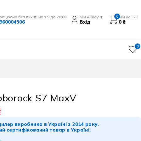
0
рацюємо без вихідних з 9 до 20:00
Мій Аккаунт
Мій кошик
960004306
Вхід
0
₴
0
oborock S7 MaxV
₴
илер виробника в Україні з 2014 року.
ий сертифікований товар в Україні.