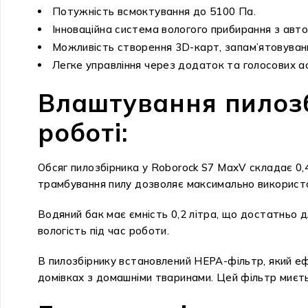
Потужність всмоктування до 5100 Па.
Інноваційна система вологого прибирання з авт
Можливість створення 3D-карт, запам’ятовуванн
Легке управління через додаток та голосових ас
Влаштування пилозбі
роботі:
Обсяг пилозбірника у Roborock S7 MaxV складає 0,
трамбування пилу дозволяє максимально використ
Водяний бак має ємність 0,2 літра, що достатньо 
вологість під час роботи.
В пилозбірнику встановлений HEPA-фільтр, який еф
домівках з домашніми тваринами. Цей фільтр миєть