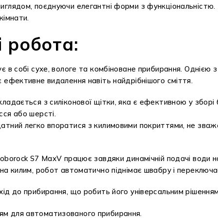
иглядом, поєднуючи елегантні форми з функціональністю.
кімнати.
 робота:
 в собі сухе, вологе та комбіноване прибирання. Однією з
 ефективне видалення навіть найдрібнішого сміття.
ладається з силіконової щітки, яка є ефективною у зборі 
сся або шерсті.
атний легко впоратися з килимовими покриттями, не зважа
borock S7 MaxV працює завдяки динамічній подачі води на
на килим, робот автоматично піднімає швабру і переключ
хід до прибирання, що робить його універсальним рішення
ням для автоматизованого прибирання.