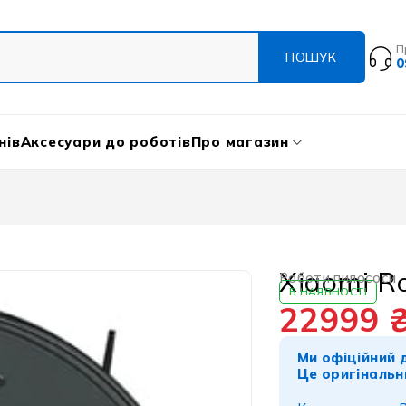
П
0
нів
Аксесуари до роботів
Про магазин
Xiaomi R
Роботи пилососи
В НАЯВНОСТІ
22999
Ми офіційний д
Це оригінальн