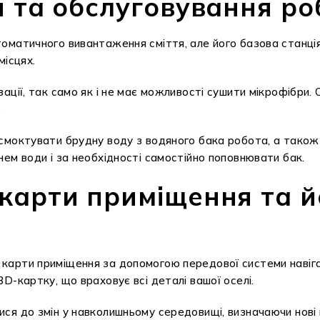
и та обслуговування ро
оматичного вивантаження сміття, але його базова станція
місцях.
ції, так само як і не має можливості сушити мікрофібри. 
.
смоктувати брудну воду з водяного бака робота, а тако
ем води і за необхідності самостійно поповнювати бак.
карти приміщення та йо
арти приміщення за допомогою передової системи навігац
D-картку, що враховує всі деталі вашої оселі.
я до змін у навколишньому середовищі, визначаючи нові п