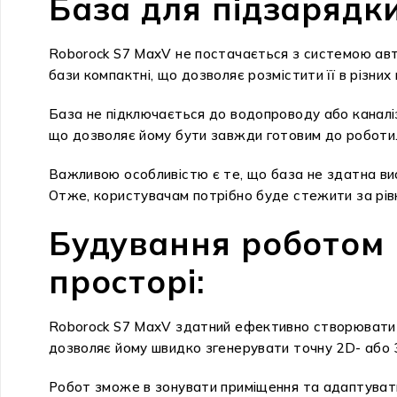
База для підзарядк
Roborock S7 MaxV не постачається з системою авт
бази компактні, що дозволяє розмістити її в різних 
База не підключається до водопроводу або каналіза
що дозволяє йому бути завжди готовим до роботи
Важливою особливістю є те, що база не здатна ви
Отже, користувачам потрібно буде стежити за рівн
Будування роботом 
просторі:
Roborock S7 MaxV здатний ефективно створювати к
дозволяє йому швидко згенерувати точну 2D- або 3
Робот зможе в зонувати приміщення та адаптуватис