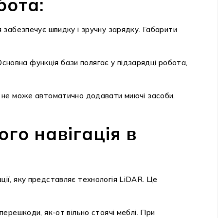
бота:
 забезпечує швидку і зручну зарядку. Габарити
Основна функція бази полягає у підзарядці робота,
ж не може автоматично додавати миючі засоби.
го навігація в
ії, яку представляє технологія LiDAR. Це
ерешкоди, як-от вільно стоячі меблі. При