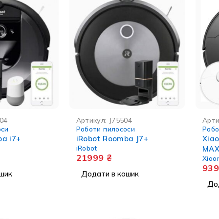
04
Артикул:
J75504
Арти
оси
Роботи пилососи
Робо
a i7+
iRobot Roomba J7+
Xia
iRobot
MAX
21999
₴
Xiao
93
шик
Додати в кошик
До