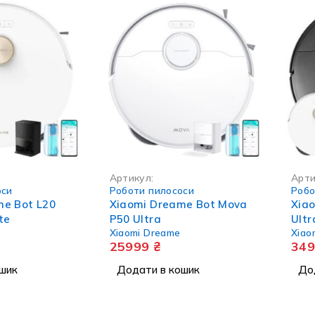
Артикул:
Арти
оси
Роботи пилососи
Робо
me Bot L20
Xiaomi Dreame Bot Mova
Xia
te
P50 Ultra
Ultr
Xiaomi Dreame
Xiao
25999
₴
34
шик
Додати в кошик
До