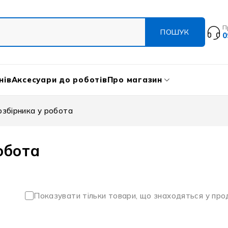
П
0
нів
Аксесуари до роботів
Про магазин
збірника у робота
обота
Показувати тільки товари, що знаходяться у пр