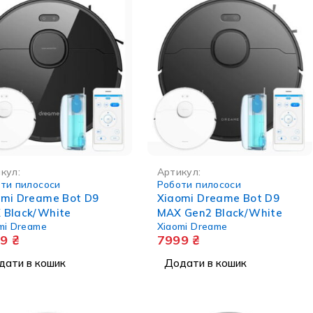
кул:
Артикул:
ти пилососи
Роботи пилососи
omi Dreame Bot D9
Xiaomi Dreame Bot D9
 Black/White
MAX Gen2 Black/White
mi Dreame
Xiaomi Dreame
99
₴
7999
₴
дати в кошик
Додати в кошик