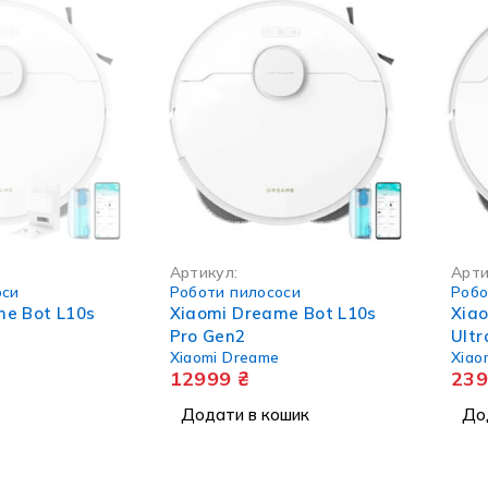
СТІ
Артикул:
Арти
оси
Роботи пилососи
Робо
me Bot L10s
Xiaomi Dreame Bot L10s
Xia
Pro Gen2
Ultr
Xiaomi Dreame
Xiao
12999
₴
23
Додати в кошик
До