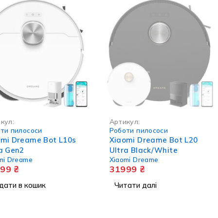
НЕМА В НАЯВНОСТІ
кул:
Артикул:
ти пилососи
Роботи пилососи
omi Dreame Bot L10s
Xiaomi Dreame Bot L20
a Gen2
Ultra Black/White
mi Dreame
Xiaomi Dreame
999
₴
31999
₴
дати в кошик
Читати далі