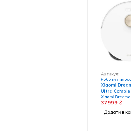
Артикул:
Роботи пилос
Xiaomi Drea
Ultra Comple
Xiaomi Dreame
37999
₴
Додати в ко