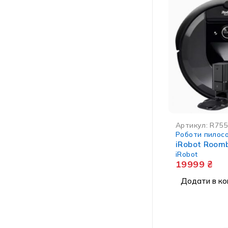
Артикул:
R755
Роботи пилос
iRobot Roomb
iRobot
19999
₴
Додати в ко