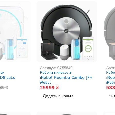
СТІ
НЕМА 
Артикул:
C755840
Арти
оси
Роботи пилососи
Робо
 D8 LuLu
iRobot Roomba Combo J7+
iRo
iRobot
iRob
25999
₴
58
880
₴
Додати в кошик
Чит