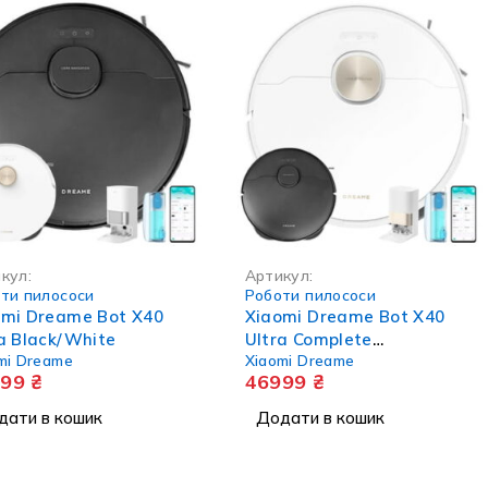
кул:
Артикул:
ти пилососи
Роботи пилососи
omi Dreame Bot X40
Xiaomi Dreame Bot X40
a Black/White
Ultra Complete
mi Dreame
Xiaomi Dreame
Black/White
999
₴
46999
₴
дати в кошик
Додати в кошик