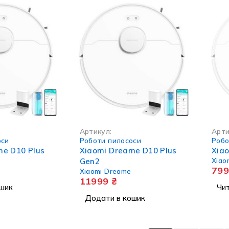
НЕМА 
Артикул:
Арти
оси
Роботи пилососи
Робо
me D10 Plus
Xiaomi Dreame D10 Plus
Xia
Xiao
Gen2
79
Xiaomi Dreame
11999
₴
шик
Чит
Додати в кошик