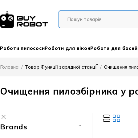
Роботи пилососи
Роботи для вікон
Роботи для басей
Головна
/
Товар Функції зарядної станціЇ
/
Очищення пило
Очищення пилозбірника у р
Brands