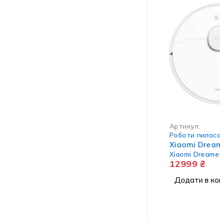
Артикул:
Роботи пилос
Xiaomi Drea
Xiaomi Dreame
12999
₴
Додати в ко