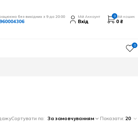
0
рацюємо без вихідних з 9 до 20:00
Мій Аккаунт
Мій кошик
960004306
Вхід
0
₴
0
одажу
Сортувати по
За замовчуванням
Показати:
20