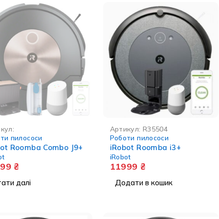
В НАЯВНОСТІ
кул:
Артикул:
R35504
ти пилососи
Роботи пилососи
bot Roomba Combo J9+
iRobot Roomba i3+
ot
iRobot
899
₴
11999
₴
ати далі
Додати в кошик