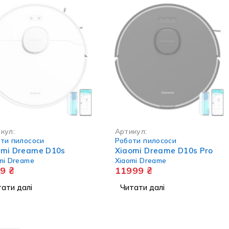
В НАЯВНОСТІ
НЕМА В НАЯВНОСТІ
кул:
Артикул:
ти пилососи
Роботи пилососи
omi Dreame D10s
Xiaomi Dreame D10s Pro
mi Dreame
Xiaomi Dreame
99
₴
11999
₴
ати далі
Читати далі