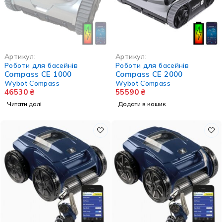
НЕМА В НАЯВНОСТІ
Артикул:
Артикул:
Роботи для басейнів
Роботи для басейнів
Compass СЕ 1000
Compass СЕ 2000
Wybot Compass
Wybot Compass
46530
₴
55590
₴
Читати далі
Додати в кошик