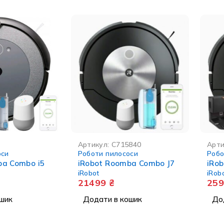
Артикул:
C715840
Арти
оси
Роботи пилососи
Робо
ba Combo i5
iRobot Roomba Combo J7
iRo
iRobot
iRob
21499
₴
25
шик
Додати в кошик
До