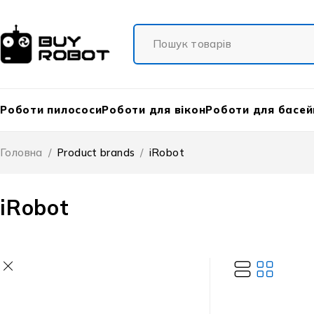
Роботи пилососи
Роботи для вікон
Роботи для басей
Головна
/
Product brands
/
iRobot
iRobot