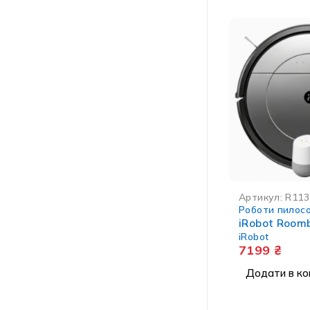
Артикул:
R113
Роботи пилос
iRobot Room
iRobot
7199
₴
Додати в ко