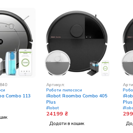
840
Артикул:
Арти
оси
Роботи пилососи
Робо
ba Combo 113
iRobot Roomba Combo 405
iRo
Plus
Plus
iRobot
iRob
24199
₴
29
шик
Додати в кошик
До