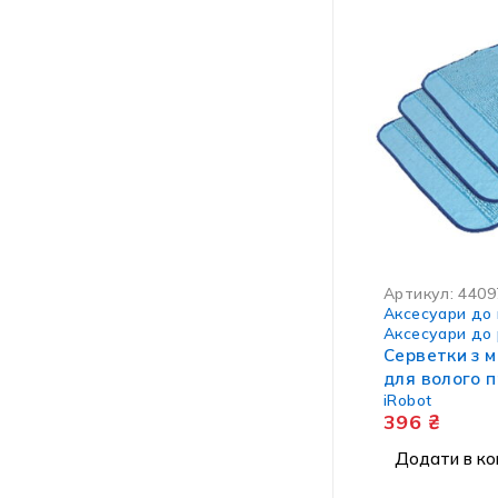
Артикул:
4409
Аксесуари до 
Аксесуари до 
Cерветки з м
для волого 
iRobot
iRobot Braava
396
₴
шт.
Додати в ко