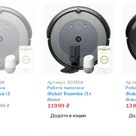
СТІ
04
Артикул:
R35504
Арти
оси
Роботи пилососи
Робо
a i3
iRobot Roomba i3+
iRob
iRobot
iRob
11999
₴
13
799
₴
Додати в кошик
До