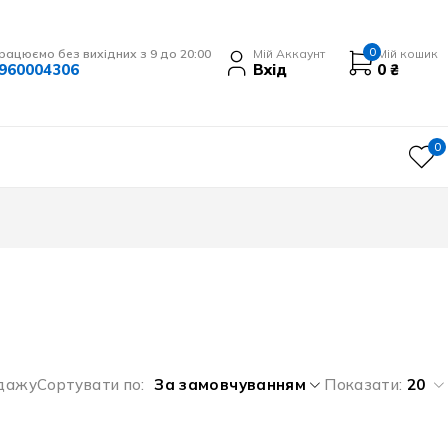
0
рацюємо без вихідних з 9 до 20:00
Мій Аккаунт
Мій кошик
960004306
Вхід
0
₴
0
одажу
Сортувати по
За замовчуванням
Показати:
20