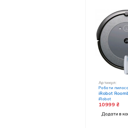
Артикул:
Роботи пилос
iRobot Room
iRobot
10999
₴
Додати в ко