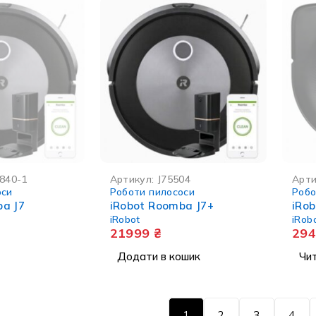
СТІ
НЕМА 
840-1
Артикул:
J75504
Арти
оси
Роботи пилососи
Робо
ba J7
iRobot Roomba J7+
iRo
iRobot
iRob
21999
₴
29
Додати в кошик
Чит
1
2
3
4