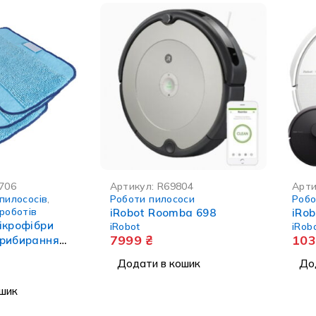
706
Артикул:
R69804
Арти
пилососів
,
Роботи пилососи
Робо
роботів
iRobot Roomba 698
iRo
ікрофібри
iRobot
iRob
7999
₴
10
прибирання
 300 серії - 3
Додати в кошик
До
шик