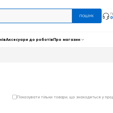
П
0
нів
Аксесуари до роботів
Про магазин
Показувати тільки товари, що знаходяться у пр