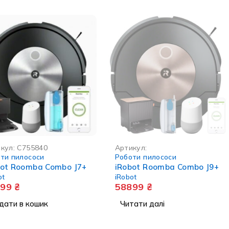
НЕМА В НАЯВНОСТІ
кул:
C755840
Артикул:
ти пилососи
Роботи пилососи
bot Roomba Combo J7+
iRobot Roomba Combo J9+
ot
iRobot
999
₴
58899
₴
дати в кошик
Читати далі