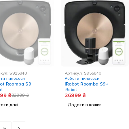
В НАЯВНОСТІ
кул:
S915840
Артикул:
S955840
ти пилососи
Роботи пилососи
bot Roomba S9
iRobot Roomba S9+
ot
iRobot
499
₴
26999
₴
32999
₴
ати далі
Додати в кошик
5