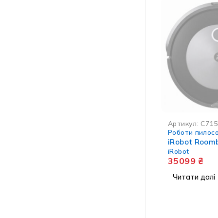
НЕМА В НАЯВНО
Артикул:
C715
Роботи пилос
iRobot Room
iRobot
35099
₴
Читати далі