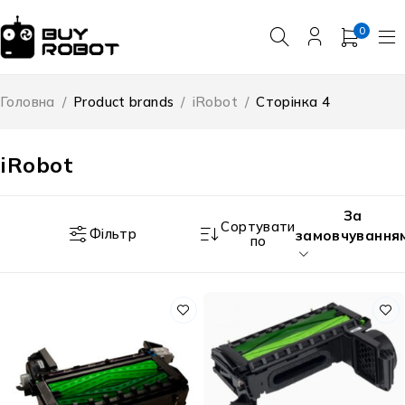
0
Головна
/
Product brands
/
iRobot
/
Сторінка 4
iRobot
За
Сортувати
Фільтр
замовчування
по