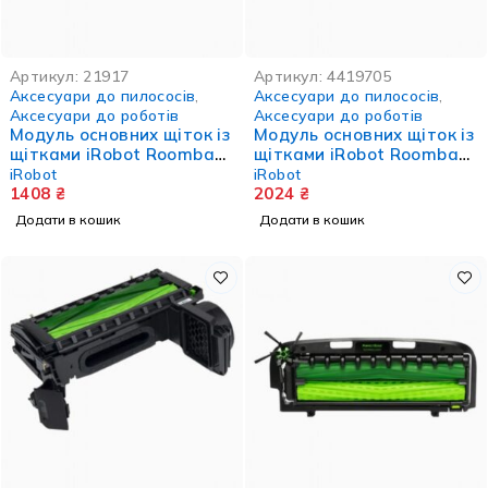
Артикул:
21917
Артикул:
4419705
Аксесуари до пилососів
,
Аксесуари до пилососів
,
Аксесуари до роботів
Аксесуари до роботів
Модуль основних щіток із
Модуль основних щіток із
щітками iRobot Roomba
щітками iRobot Roomba
500/600/700 серії
800/900 серії
iRobot
iRobot
1408
₴
2024
₴
Додати в кошик
Додати в кошик