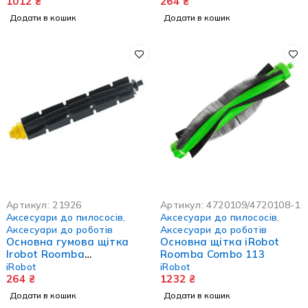
1012
₴
264
₴
Додати в кошик
Додати в кошик
Артикул:
21926
Артикул:
4720109/4720108-1
Аксесуари до пилососів
,
Аксесуари до пилососів
,
Аксесуари до роботів
Аксесуари до роботів
Основна гумова щітка
Основна щітка iRobot
Irobot Roomba
Roomba Combo 113
500/600/700
iRobot
iRobot
264
₴
1232
₴
Додати в кошик
Додати в кошик