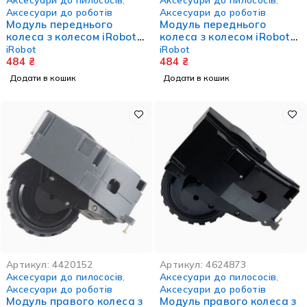
Аксесуари до роботів
Аксесуари до роботів
Модуль переднього
Модуль переднього
колеса з колесом iRobot
колеса з колесом iRobot
Roomba
Roomba i, E та J серії
iRobot
iRobot
500/600/700/800/900 серії
484
₴
484
₴
Додати в кошик
Додати в кошик
Артикул:
4420152
Артикул:
4624873
Аксесуари до пилососів
,
Аксесуари до пилососів
,
Аксесуари до роботів
Аксесуари до роботів
Модуль правого колеса з
Модуль правого колеса з