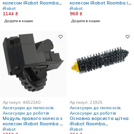
колесом iRobot Roomba
колесом iRobot Roomba i,
500/600/700/800/900 серії
E та J серії
iRobot
iRobot
1144
₴
968
₴
Додати в кошик
Додати в кошик
Артикул:
4652240
Артикул:
21925
Аксесуари до пилососів
,
Аксесуари до пилососів
,
Аксесуари до роботів
Аксесуари до роботів
Модуль правого колеса з
Основна ворсиста щітка
колесом iRobot Roomba S
iRobot Roomba
серії
500/600/700
iRobot
iRobot