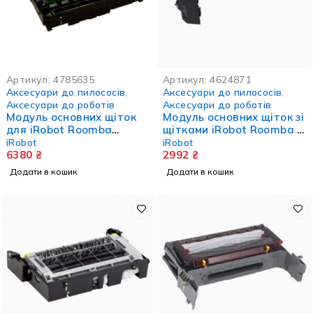
Артикул:
4785635
Артикул:
4624871
Аксесуари до пилососів
,
Аксесуари до пилососів
,
Аксесуари до роботів
Аксесуари до роботів
Модуль основних щіток
Модуль основних щіток зі
для iRobot Roomba
щітками iRobot Roomba i
Combo J серії
та J серії
iRobot
iRobot
6380
₴
2992
₴
Додати в кошик
Додати в кошик