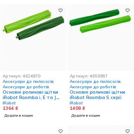
Артикул:
4624870
Артикул:
4655987
Аксесуари до пилососів
,
Аксесуари до пилососів
,
Аксесуари до роботів
Аксесуари до роботів
Основні роликові щітки
Основні роликові щітки
iRobot Roomba i, E та J
iRobot Roomba S серії
серії
iRobot
iRobot
1364
₴
1408
₴
Додати в кошик
Додати в кошик