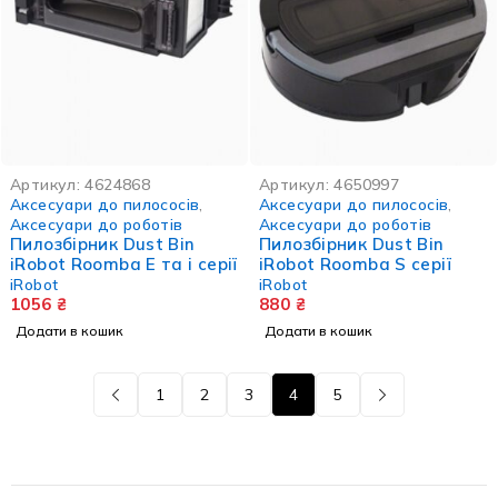
Артикул:
4624868
Артикул:
4650997
Аксесуари до пилососів
,
Аксесуари до пилососів
,
Аксесуари до роботів
Аксесуари до роботів
Пилозбірник Dust Bin
Пилозбірник Dust Bin
iRobot Roomba E та i серії
iRobot Roomba S серії
iRobot
iRobot
1056
₴
880
₴
Додати в кошик
Додати в кошик
1
2
3
4
5