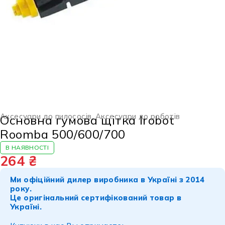
Аксесуари до пилососів
,
Аксесуари до роботів
Основна гумова щітка Irobot
Roomba 500/600/700
В НАЯВНОСТІ
264
₴
Ми офіційний дилер виробника в Україні з 2014
року.
Це оригінальний сертифікований товар в
Україні.