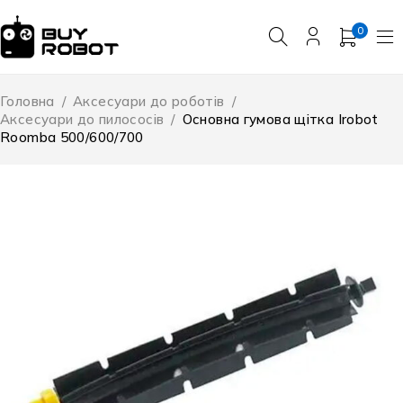
0
Головна
/
Аксесуари до роботів
/
Аксесуари до пилососів
/
Основна гумова щітка Irobot
Roomba 500/600/700