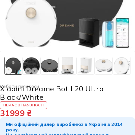
Роботи пилососи
Xiaomi Dreame Bot L20 Ultra
Black/White
НЕМАЄ В НАЯВНОСТІ
31999
₴
Ми офіційний дилер виробника в Україні з 2014
року.