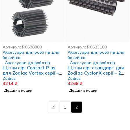
Артикул:
R0638800
Артикул:
R0633100
Аксесуари для роботів для
Аксесуари для роботів для
басейнів
басейнів
,
Аксесуари до роботів
,
Аксесуари до роботів
Щітки сірі Contact Plus
Щітки сірі стандарт для
для Zodiac Vortex серії –
Zodiac CyclonX серії – 2
2 шт.
шт.
Zodiac
Zodiac
4214
₴
3268
₴
Додати в кошик
Додати в кошик
1
2