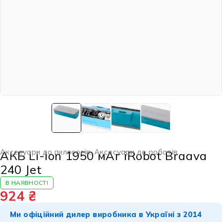
Аксесуари до пилососів
,
Аксесуари до роботів
АКБ Li-Ion 1950 мАг iRobot Braava
240 Jet
В НАЯВНОСТІ
924
₴
Ми офіційний дилер виробника в Україні з 2014