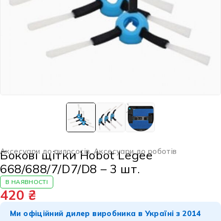
Аксесуари до пилососів
,
Аксесуари до роботів
Бокові щітки Hobot Legee
668/688/7/D7/D8 – 3 шт.
В НАЯВНОСТІ
420
₴
Ми офіційний дилер виробника в Україні з 2014