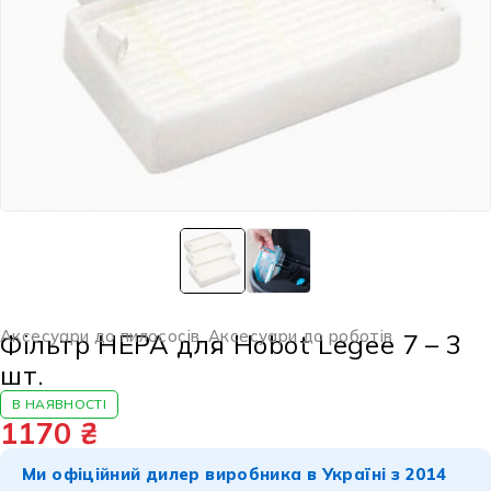
Аксесуари до пилососів
,
Аксесуари до роботів
Фільтр HEPA для Hobot Legee 7 – 3
шт.
В НАЯВНОСТІ
1170
₴
Ми офіційний дилер виробника в Україні з 2014